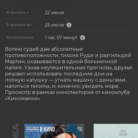
22 июня
В прокате с
25 июня
В прокате до
1 час 57 минут
Хронометраж
Волею судеб две абсолютные 
противоположности, тихоня Руди и разгильдяй 
Мартин, оказываются в одной больничной 
палате. Узнав неутешительные прогнозы, друзья 
решают использовать последние дни на 
полную катушку — угнать машину с деньгами, 
напиться текилы, и, конечно, увидеть море.

Просмотр в рамках кинолектория от киноклуба 
«Киноманки»