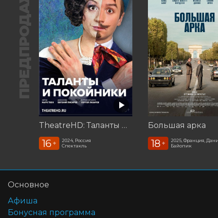
ПРЕДПРОДАЖА
TheatreHD: Таланты и покойники
Большая арка
16
18
2024, Россия
2025, Франция, Дан
+
+
Спектакль
Байопик
Основное
Афиша
Бонусная программа