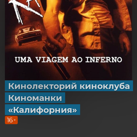
Кинолекторий киноклуба
Киноманки
«Калифорния»
16
+