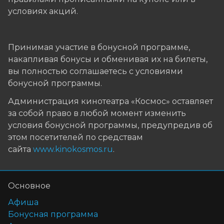
условиях акций.
Принимая участие в бонусной программе,
накапливая бонусы и обменивая их на билеты,
вы полностью соглашаетесь с условиями
бонусной программы.
Администрация кинотеатра «Космос» оставляет
за собой право в любой момент изменить
условия бонусной программы, предупредив об
этом посетителей по средствам
сайта
www.kinokosmos.ru
.
Основное
Афиша
Бонусная программа