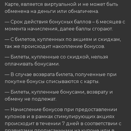
Карте, является виртуальной и не может быть
обменена на деньги или обналичена.
— Срок действия бонусных баллов – 6 месяцев с
момента начисления, далее баллы сгорают.
— С билетов, купленных по акциям и скидкам,
так же происходит накопление бонусов.
— Билеты, купленные со скидкой, нельзя
оплачивать бонусами.
— В случае возврата билета, полученные при
покупке бонусы списываются с карты.
— Билеты, купленные бонусами, возврату и
обмену не подлежат.
— Начисление бонусов при предоставлении
купонов и в рамках стимулирующих акциях
происходит в течении 7 дней в соответствии с
правилами прописанными на купоне или в