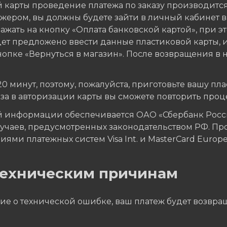
 карты проведение платежа по заказу производитс
ером, вы должны будете зайти в личный кабинет ва
жать на кнопку «Оплата банковской картой», при эт
дет предложено ввести данные пластиковой карты, 
опке «Вернуться в магазин». После возвращения в н
минут, поэтому, пожалуйста, приготовьте вашу плас
аза в авторизации карты вы сможете повторить проц
 информации обеспечивается ОАО «Сбербанк Росси
учаев, предусмотренных законодательством РФ. Пр
ями платежных систем Visa Int. и MasterCard Europe 
 техническим причинам
ие о технической ошибке, ваш платеж будет возвращ