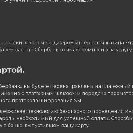
я получения подробной информации.
проверки заказа менеджером интернет-магазина. Что
даем вас, что Сбербанк взымает комиссию за услугу 
ртой.
Сбербанк» вы будете перенаправлены на платежный 
единение с платежным шлюзом и передача параметр
ного протокола шифрования SSL.
ерживает технологию безопасного проведения интер
пароль, необходимый для успешной оплаты. Способ
 в банке, выпустившем вашу карту.