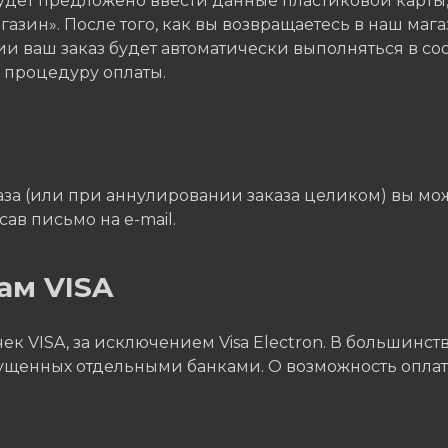
будет предложено ввести данные пластиковой карты
азин». После того, как вы возвращаетесь в наш мага
и ваш заказ будет автоматически выполняться в со
ь процедуру оплаты.
а (или при аннулировании заказа целиком) вы может
ав письмо на e-mail.
ам VISA
к VISA, за исключением Visa Electron. В большинств
пущенных отдельными банками. О возможность оплаты