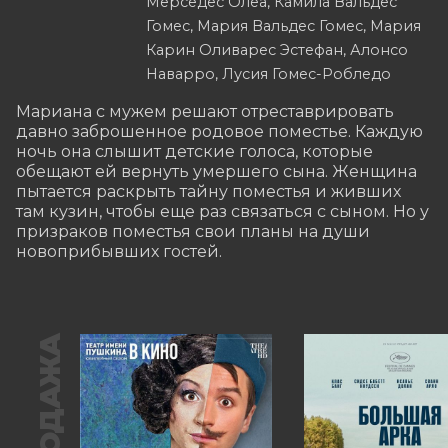
Мерседес Олеа, Камила Вальдес
Гомес, Мария Вальдес Гомес, Мария
Карин Оливарес Эстефан, Алонсо
Наварро, Лусия Гомес-Робледо
Мариана с мужем решают отреставрировать 
давно заброшенное родовое поместье. Каждую 
ночь она слышит детские голоса, которые 
обещают ей вернуть умершего сына. Женщина 
пытается раскрыть тайну поместья и живших 
там кузин, чтобы еще раз связаться с сыном. Но у 
призраков поместья свои планы на души 
новоприбывших гостей.