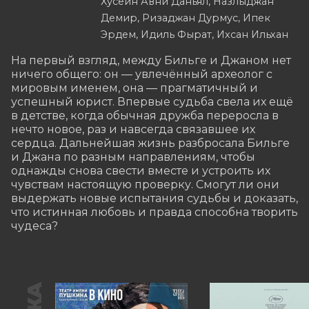
Хусейн Авни Даньял, Назлыджан
Демир, Ризаджан Дурмус, Ипек
Эрдем, Идиль Фырат, Ихсан Ильхан
На первый взгляд, между Бильге и Джаном нет 
ничего общего: он — увлечённый археолог с 
мировым именем, она — прагматичный и 
успешный юрист. Впервые судьба свела их ещё 
в детстве, когда обычная дружба переросла в 
нечто новое, раз и навсегда связавшее их 
сердца. Дальнейшая жизнь разбросала Бильге 
и Джана по разным направлениям, чтобы 
однажды снова свести вместе и устроить их 
чувствам настоящую проверку. Смогут ли они 
выдержать новые испытания судьбы и доказать, 
что истинная любовь и правда способна творить 
чудеса?