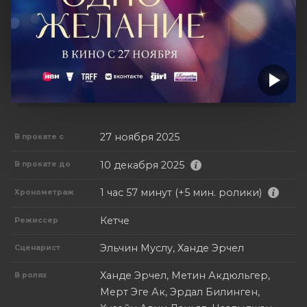
27 ноября 2025
В прокате с
10 декабря 2025
В прокате до
1 час 57 минут (+5 мин. ролики)
Хронометраж
Кетче
Режиссер
Эльчин Муслу, Ханде Эрчел
Сценарист
Ханде Эрчел, Метин Акдюльгер,
В ролях
Мерт Эге Ак, Эрдал Билинген,