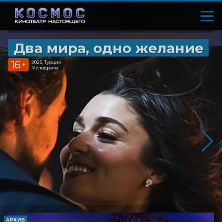
Два мира, одно желание
16
2025, Турция
+
Мелодрама
АРХИВ