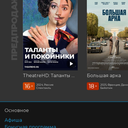
ПРЕДПРОДАЖА
TheatreHD: Таланты и покойники
Большая арка
16
18
2024, Россия
2025, Франция, Дан
+
+
Спектакль
Байопик
Основное
Афиша
Бонусная программа