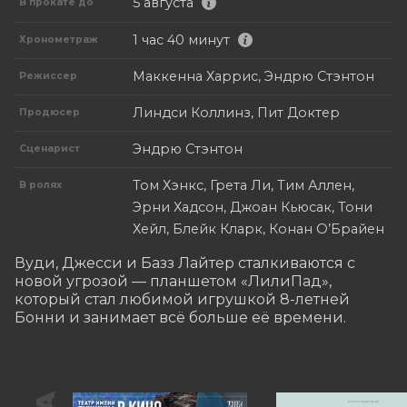
5 августа
В прокате до
1 час 40 минут
Хронометраж
Маккенна Харрис, Эндрю Стэнтон
Режиссер
Линдси Коллинз, Пит Доктер
Продюсер
Эндрю Стэнтон
Сценарист
Том Хэнкс, Грета Ли, Тим Аллен,
В ролях
Эрни Хадсон, Джоан Кьюсак, Тони
Хейл, Блейк Кларк, Конан О’Брайен
Вуди, Джесси и Базз Лайтер сталкиваются с 
новой угрозой — планшетом «ЛилиПад», 
который стал любимой игрушкой 8-летней 
Бонни и занимает всё больше её времени.