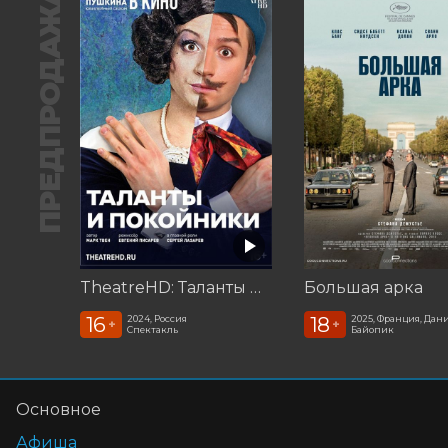
ПРЕДПРОДАЖА
TheatreHD: Таланты и покойники
Большая арка
16
18
2024, Россия
2025, Франция, Дан
+
+
Спектакль
Байопик
Основное
Афиша