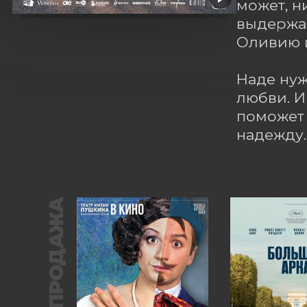
может, н
выдержав
Оливию и
Наде нуж
любви. И
поможет 
надежду.
ПРЕДПРОДАЖА