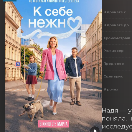
В прокате с
В прокате до
Хронометраж
Режиссер
Продюсер
Сценарист
В ролях
Надя — у
поняла, 
исследуе