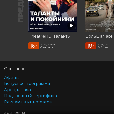
TheatreHD: Таланты и покойники
Большая арк
16
18
2024, Россия
2025, Франци
+
+
Спектакль
Байопик
Основное
Афиша
Бонусная программа
Аренда зала
Подарочный сертификат
Реклама в кинотеатре
Зрителям