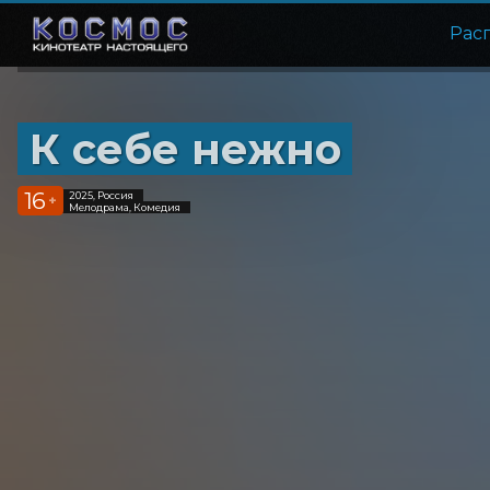
Рас
К себе нежно
16
2025, Россия
+
Мелодрама, Комедия