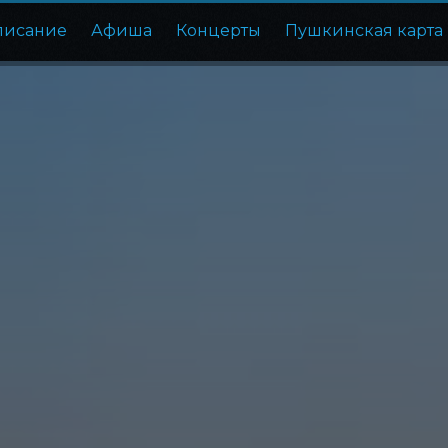
писание
Афиша
Концерты
Пушкинская карта