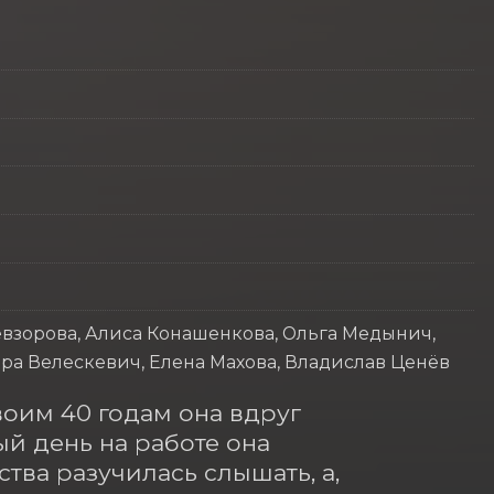
евзорова, Алиса Конашенкова, Ольга Медынич,
а Велескевич, Елена Махова, Владислав Ценёв
оим 40 годам она вдруг 
ый день на работе она 
тва разучилась слышать, а, 