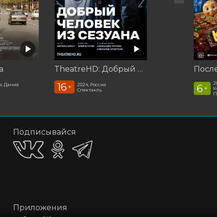
а
TheatreHD: Добрый человек из Сезуана
2
16
я, Дания
2024, Россия
6
+
+
К
Спектакль
П
Подписывайся
Приложения