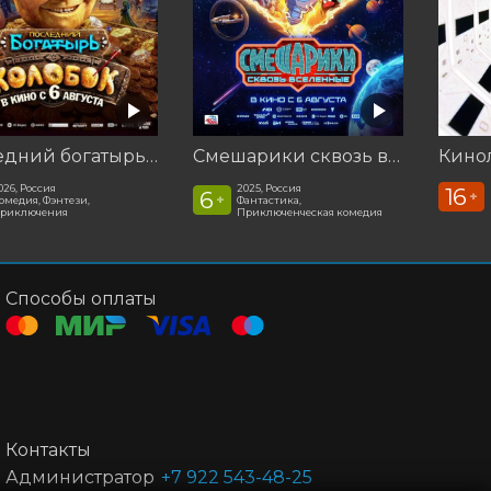
Последний богатырь. Колобок
Смешарики сквозь вселенные
026, Россия
2025, Россия
16
6
+
+
омедия, Фэнтези,
Фантастика,
риключения
Приключенческая комедия
Способы оплаты
Контакты
Администратор
+7 922 543-48-25