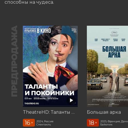
способны на чудеса.
ПРЕДПРОДАЖА
TheatreHD: Таланты и покойники
Большая арка
16
18
2024, Россия
2025, Франция, Дан
+
+
Спектакль
Байопик