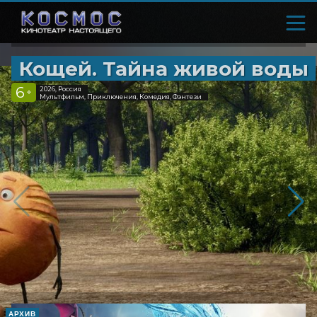
Кощей. Тайна живой воды
6
2026, Россия
+
Мультфильм, Приключения, Комедия, Фэнтези
АРХИВ