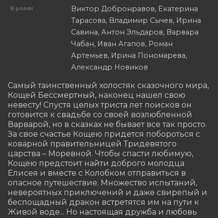
Виктор Добронравов, Екатерина
В ролях
Тарасова, Владимир Сычев, Ирина
Савина, Антон Эльдаров, Варвара
Чабан, Иван Агапов, Роман
Артемьев, Ирина Пономарева,
Александр Новиков
Самый таинственный холостяк сказочного мира, 
Кощей Бессмертный, наконец нашел свою 
невесту! Спустя целых триста лет поисков он 
готовится к свадьбе со своей возлюбленной 
Варварой, но в сказках не бывает все так просто. 
За свое счастье Кощею придется побороться с 
коварной правительницей Тридевятого 
царства – Моревной. Чтобы спасти любимую, 
Кощею предстоит найти доброго молодца 
Елисея и вместе с Колобком отправиться в 
опасное путешествие. Множество испытаний, 
невероятных приключений и даже свирепый и 
беспощадный дракон встретятся им на пути к 
Живой воде... Но настоящая дружба и любовь 