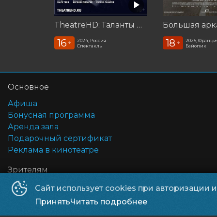
TheatreHD: Таланты и покойники
Большая арк
16
18
2024, Россия
2025, Франци
+
+
Спектакль
Байопик
Основное
Афиша
Бонусная программа
Аренда зала
Подарочный сертификат
Реклама в кинотеатре
Зрителям
Оплата картой
Сайт использует cookies при авторизации 
Возврат билетов
Принять
Читать подробнее
Правила и соглашения