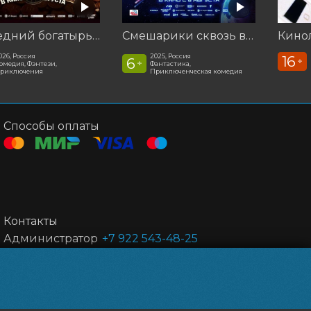
Последний богатырь. Колобок
Смешарики сквозь вселенные
026, Россия
2025, Россия
16
6
+
+
омедия, Фэнтези,
Фантастика,
риключения
Приключенческая комедия
Способы оплаты
Контакты
Администратор
+7 922 543-48-25
Реклама
t.me/kosmos_reklama56