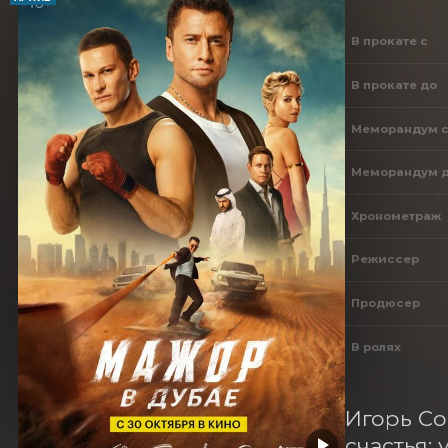
В прокате с
В прокате до
Меморандум 
Меморандум 
Хронометраж
Режиссер
Продюсер
В ролях
Игорь Со
счастья: