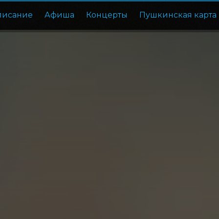
писание
Афиша
Концерты
Пушкинская карта