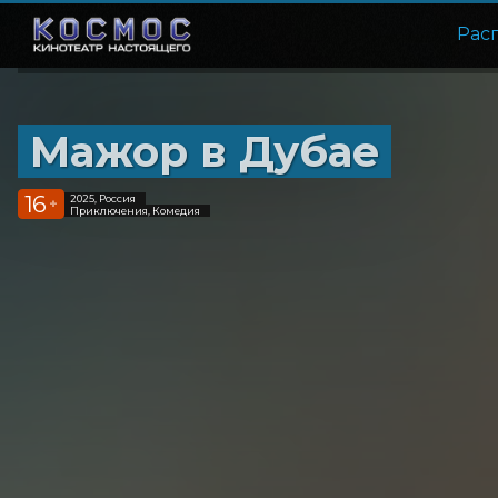
Рас
Мажор в Дубае
16
2025, Россия
+
Приключения, Комедия