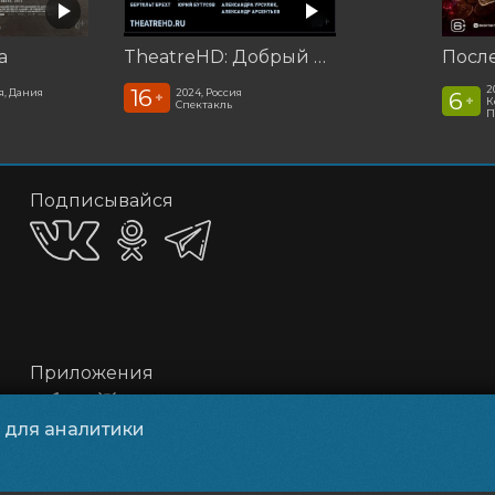
а
TheatreHD: Добрый человек из Сезуана
2
16
я, Дания
2024, Россия
6
+
+
К
Спектакль
П
Подписывайся
Приложения
и для аналитики