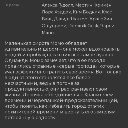
Алекса Гудолл, Мартин Фриман,
В ролях
Лора Хэддок, Ким Бодния, Клас
Банг, Давид Шюттер, Аралойин
Ошунреми, Dominik Cicak, Чарли
Манн
Маленькая сирота Момо обладает 
удивительным даром – она может вдохновлять 
людей и пробуждать в них все самое лучшее. 
Однажды Момо замечает, что в ее городе 
появились странные «серые господа», которые 
учат эффективно тратить свое время. Вот только 
люди от этого становятся все более 
несчастными, ведь в погоне за 
продуктивностью, они растрачивают свои 
жизни. Девочка объединяется с Хранителем 
времени и черепашкой-предсказательницей, 
чтобы понять, как избавить город от этих 
похитителей времени и вернуть его жителям 
потерянную радость.