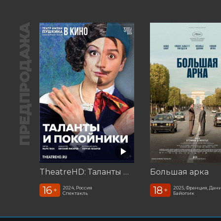
ПРЕДПРОДАЖА
TheatreHD: Таланты и покойники
Большая арка
16
18
2024, Россия
2025, Франция, Дан
+
+
Спектакль
Байопик