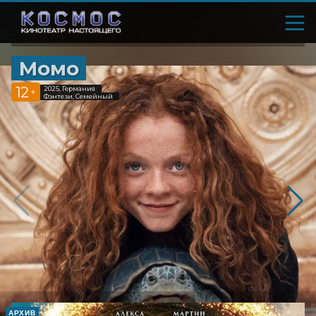
Момо
12
2025, Германия
+
Фэнтези, Семейный
АРХИВ