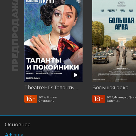
ПРЕДПРОДАЖА
TheatreHD: Таланты и покойники
Большая арка
16
18
2024, Россия
2025, Франция, Дан
+
+
Спектакль
Байопик
Основное
Афиша