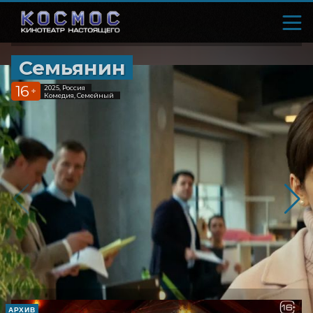
Семьянин
16
2025, Россия
+
Комедия, Семейный
АРХИВ