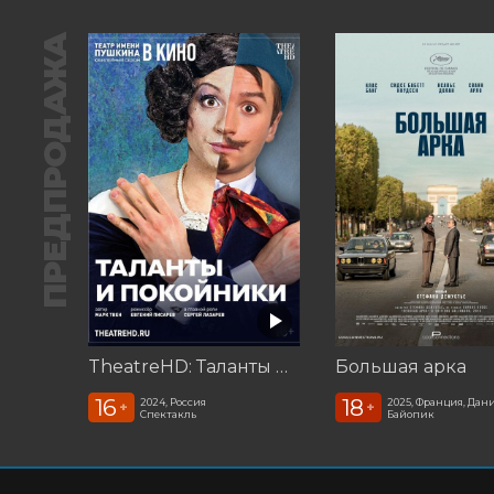
ПРЕДПРОДАЖА
TheatreHD: Таланты и покойники
Большая арка
16
18
2024, Россия
2025, Франция, Дан
+
+
Спектакль
Байопик