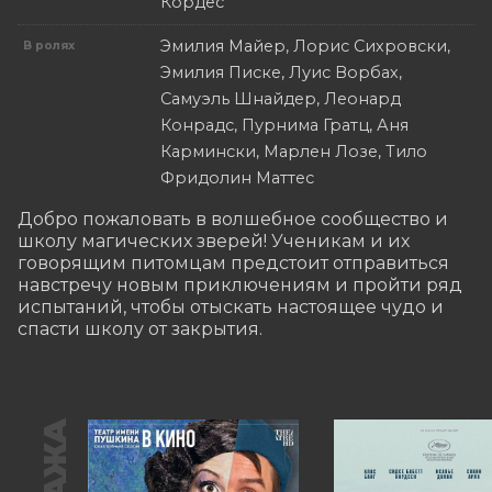
Кордес
Эмилия Майер, Лорис Сихровски,
В ролях
Эмилия Писке, Луис Ворбах,
Самуэль Шнайдер, Леонард
Конрадс, Пурнима Гратц, Аня
Кармински, Марлен Лозе, Тило
Фридолин Маттес
​​Добро пожаловать в волшебное сообщество и 
школу магических зверей! Ученикам и их 
говорящим питомцам предстоит отправиться 
навстречу новым приключениям и пройти ряд 
испытаний, чтобы отыскать настоящее чудо и 
спасти школу от закрытия.