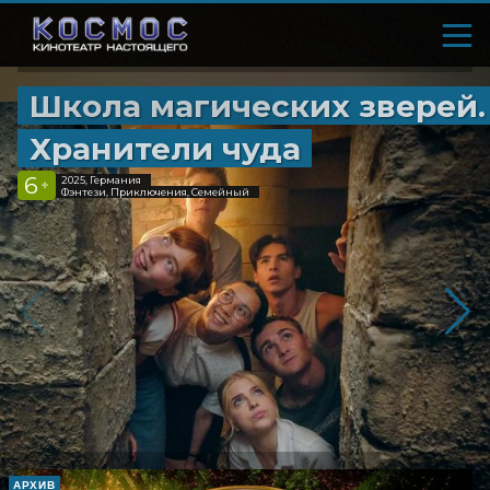
Школа магических зверей.
Хранители чуда
6
2025, Германия
+
Фэнтези, Приключения, Семейный
АРХИВ