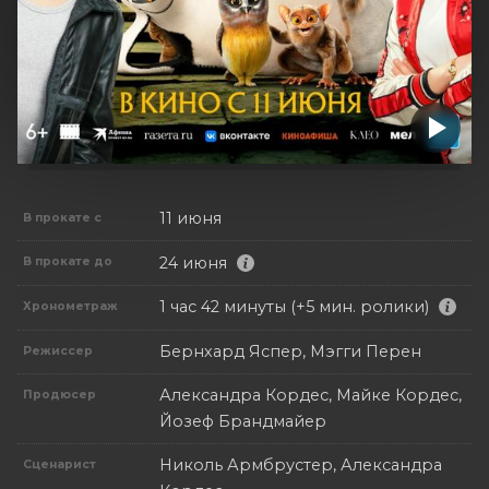
11 июня
В прокате с
24 июня
В прокате до
1 час 42 минуты (+5 мин. ролики)
Хронометраж
Бернхард Яспер, Мэгги Перен
Режиссер
Александра Кордес, Майке Кордес,
Продюсер
Йозеф Брандмайер
Николь Армбрустер, Александра
Сценарист