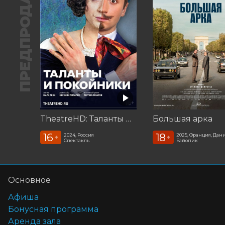
ПРЕДПРОДАЖА
TheatreHD: Таланты и покойники
Большая арка
16
18
2024, Россия
2025, Франция, Дан
+
+
Спектакль
Байопик
Основное
Афиша
Бонусная программа
Аренда зала