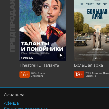
ПРЕДПРОДАЖА
TheatreHD: Таланты и покойники
Большая арка
16
18
2024, Россия
2025, Франция, Дан
+
+
Спектакль
Байопик
Основное
Афиша