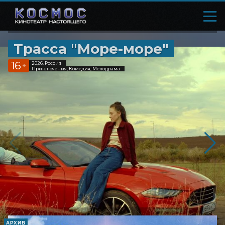
Трасса "Море-море"
16
2026, Россия
+
Приключения, Комедия, Мелодрама
АРХИВ