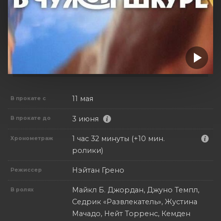
11 мая
В прокате с
3 июня
В прокате до
1 час 32 минуты (+10 мин.
Хронометраж
ролики)
Нэйтан Грено
Режиссер
Майкл Б. Джордан, Джуно Темпл,
В ролях
Седрик «Развлекатель», Жустина
Мачадо, Нейт Торренс, Кемден