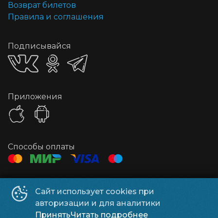
Возврат билетов
Правила и соглашения
Подписывайся
Приложения
Способы оплаты
Контакты
Сайт использует cookies при
Администратор
+7 922 543-48-25
авторизации и для аналитики
Реклама
t.me/kosmos_reklama56
Принять
Читать подробнее