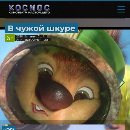
В чужой шкуре
6
2026, Испания, США
+
Анимация, Семейный
АРХИВ