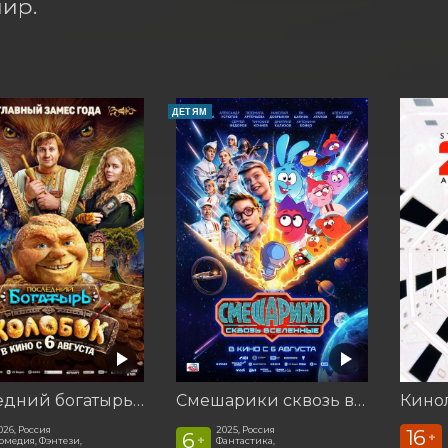
ир.
ДЕТЯМ
Последний богатырь. Колобок
Смешарики сквозь вселенные
026, Россия
2025, Россия
16
6
+
+
омедия, Фэнтези,
Фантастика,