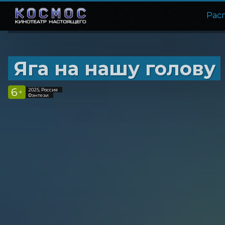
Рас
Яга на нашу голову
6
2025, Россия
+
Фэнтези