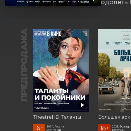
одолеть 
ПРЕДПРОДАЖА
TheatreHD: Таланты и покойники
Большая арк
16
18
2024, Россия
2025, Франци
+
+
Спектакль
Байопик