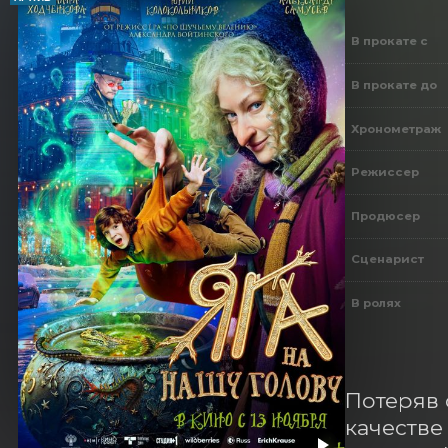
В прокате с
В прокате до
Хронометраж
Режиссер
Продюсер
Сценарист
В ролях
Потеряв 
качестве