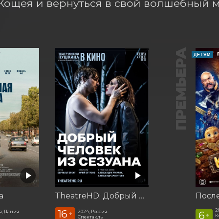
Кощея и вернуться в свой волшебный м
ПРЕМЬЕРА
ДЕТЯМ
а
TheatreHD: Добрый человек из Сезуана
2
16
я, Дания
2024, Россия
6
+
+
К
Спектакль