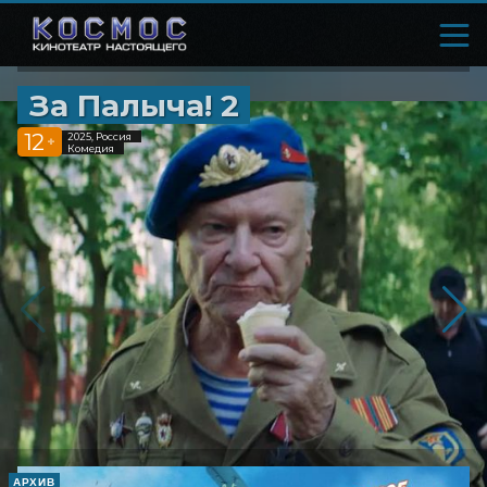
За Палыча! 2
12
2025, Россия
+
Комедия
АРХИВ