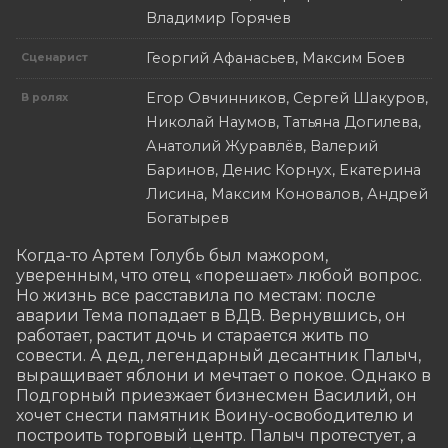
Владимир Горячев
Георгий Афанасьев, Максим Боев
Сценарист
Егор Овчинников, Сергей Шакуров,
В ролях
Николай Наумов, Татьяна Догилева,
Анатолий Журавлёв, Валерий
Баринов, Денис Корнух, Екатерина
Лисина, Максим Коновалов, Андрей
Богатырев
Когда-то Артем Голубь был мажором, 
уверенным, что отец «порешает» любой вопрос. 
Но жизнь все расставила по местам: после 
аварии Тема попадает в ВДВ. Вернувшись, он 
работает, растит дочь и старается жить по 
совести. А дед, легендарный десантник Палыч, 
выращивает яблони и мечтает о покое. Однако в 
Подгорный приезжает бизнесмен Василий, он 
хочет снести памятник Воину-освободителю и 
построить торговый центр. Палыч протестует, а 