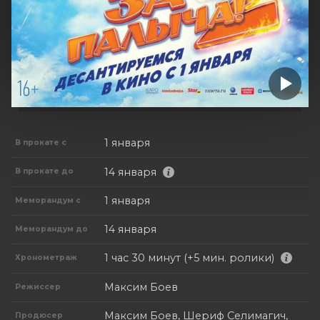
1 января
В прокате с
14 января
В прокате до
1 января
Меморандум с
14 января
Меморандум до
1 час 30 минут (+5 мин. ролики)
Хронометраж
Максим Боев
Режиссер
Максим Боев, Шериф Селимагич,
Продюсер